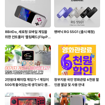
8BitDo, 세로형 모바일 게임을
앤버닉 RG 55G1 (출시 예정)
위한 컨트롤러 '플립패드(FlipPa
d)' 발표
2만원대 패미컴 게임기~! 게임이
정부지원 국민 영화관람 6천원 할
500개 들어있는데 생각보다 괜찮
인권 발급 및 사용 안내
은거 많네??