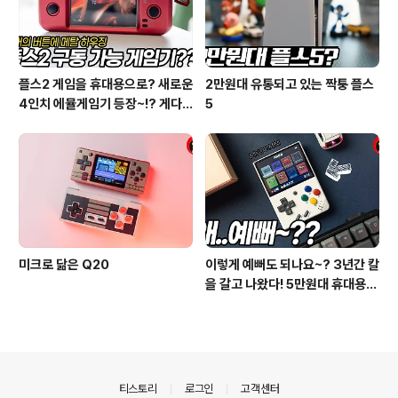
플스2 게임을 휴대용으로? 새로운
2만원대 유통되고 있는 짝퉁 플스
4인치 에뮬게임기 등장~!? 게다
5
가 6버튼 메탈 커스텀까지??
미크로 닮은 Q20
이렇게 예뻐도 되나요~? 3년간 칼
을 갈고 나왔다! 5만원대 휴대용
게임기! 미유 미니! Miyoo Mini
의안내
티스토리
로그인
고객센터