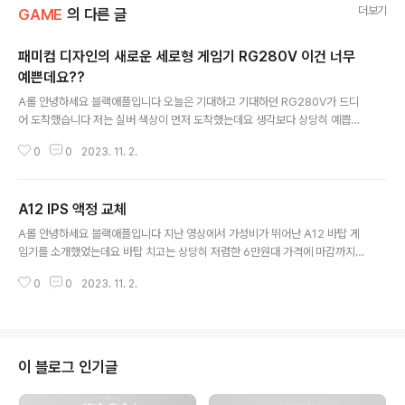
더보기
GAME
의 다른 글
패미컴 디자인의 새로운 세로형 게임기 RG280V 이건 너무
예쁜데요??
글 내용
A롤 안녕하세요 블랙애플입니다 오늘은 기대하고 기대하던 RG280V가 드디
어 도착했습니다 저는 실버 색상이 먼저 도착했는데요 생각보다 상당히 예쁩니
다 B롤 이번에는 가로버전의 RG시리즈가 아닌 세로형의 게임기가 출시 되었어
0
0
2023. 11. 2.
요 2.8인치의 상당히 작고 아담한 사이즈의 게임기인데요 아재들의 눈물이 벌
써 부터 보이기 시작합니다 눈물을 흘리기 전에 바로 오픈 해보도록 하겠습니다
구성품은 C타입 케이블 하나에 설명서 하나 들어 있습니다 애플의 아답터 정책
A12 IPS 액정 교체
처럼 나중에는 케이블도 없을 수 있겠네요 오우…상당히 예쁘게 잘 나왔습니다
글 내용
생각보다 상당히 귀여운데요? 패미컴 디자인을 그대로 카피한 제품인데요 실버
A롤 안녕하세요 블랙애플입니다 지난 영상에서 가성비가 뛰어난 A12 바탑 게
도 의외로 괜찮습니다 패미컴 컬러가 아직 도착하지 않았는데요 도착하는데로
임기를 소개했었는데요 바탑 치고는 상당히 저렴한 6만원대 가격에 마감까지
같이 비교해 보는 영상을 따로 만들어 보도..
괜찮았습니다 가성비는 참 좋은데 화면이 IPS가 아니라서 참 아쉬웠는데요 B롤
0
0
2023. 11. 2.
그러던중 우연히 IPS 액정으로 교체할 수 있다는 정보를 입수해서 바로 주문한
다음 드디어 한달만에 도착했습니다 A롤 해외 사이트에서 구매한 액정인데요
혹시나 도착 안할까봐 걱정을 많이 했었는데 다행히 친절한 판매자 덕분에 무사
히 도착했습니다 제품 가격은 22달러인데 EMS 배송비 17달러를 더하면 40
달러정도 됩니다 한화로 4만5천원정도 되네요 B롤 9 inch IPS LCD액정에 1
이 블로그 인기글
024 x 600 해상도를 가지고 있습니다 A롤 IPS 액정으로 교체할 생각에 너무
기분이 좋네요~..