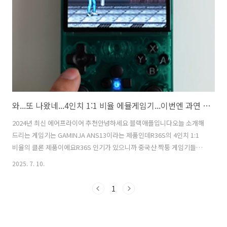
와...또 나왔네...4인치 1:1 비율 에뮬게임기...이번엔 과연 어떨까?
2024년 최신 에어프라이어 추천안녕하세요 블랙애플입니다오늘 소개해
드리는 게임기는 GAMINJA ANS13이라는 제품인데R36S의 4인치 1:1
비율의 클론 제품이에요R36S 인기가 있으니까 중국산 짝퉁 게임기들이
엄청 나오고 있습니다제가 전에 소개해드린 R36 울트라도 그렇고지금
2025. 7. 10.
영상을 보고 있는 이 시간에도 중국에서 열심히 짭 제품을 만들고 있을거
에요 GAMINJA ANS13은 RK3326칩셋을 탑재 했는데 부품이 진짜 저렴
1
한가봅니다어디서 이렇게 많이들 만드는지 신기해요큰 기대를 하지는
않지만 그래도 간단하게 살펴보겠습니다상자를 살펴보면 다른 제품보다
그래도 성의있게 제작 했네요 뒷면에 ANS13이라고 붙어있고 주소도 나