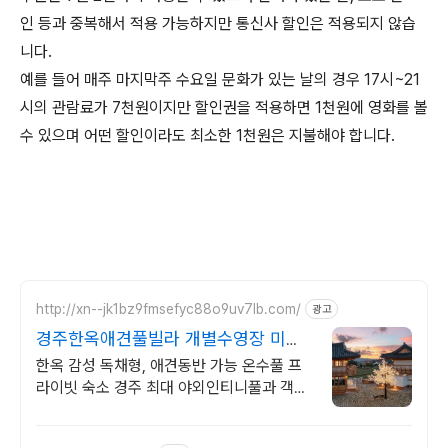
인 등과 중복해서 적용 가능하지만 통신사 할인은 적용되지 않습
니다.
예를 들어 매주 마지막주 수요일 문화가 있는 날의 경우 17시~21
시의 관람료가 7천원이지만 할인권을 적용하면 1천원에 영화를 볼
수 있으며 어떤 할인이라도 최소한 1천원은 지불해야 합니다.
http://xn--jk1bz9fmsefyc88o9uv7lb.com/
광고
경주한옥애견풀빌라 개별수영장 미온
수무료 이벤트
한옥 감성 독채형, 애견동반 가능 온수풀 프
라이빗 숙소 경주 최대 야외인티니풀과 객실
별 미온수 수영장이있는 경주미담한옥풀빌
라 조식무료