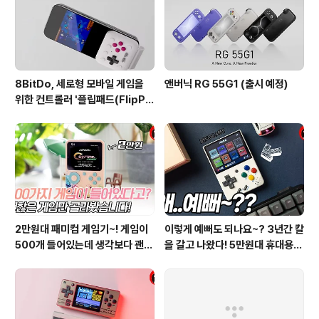
8BitDo, 세로형 모바일 게임을
앤버닉 RG 55G1 (출시 예정)
위한 컨트롤러 '플립패드(FlipPa
d)' 발표
2만원대 패미컴 게임기~! 게임이
이렇게 예뻐도 되나요~? 3년간 칼
500개 들어있는데 생각보다 괜찮
을 갈고 나왔다! 5만원대 휴대용
은거 많네??
게임기! 미유 미니! Miyoo Mini