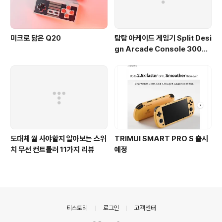
미크로 닮은 Q20
탐탐 아케이드 게임기 Split Desi
gn Arcade Console 3003 i
n 1
도대체 뭘 사야할지 알아보는 스위
TRIMUI SMART PRO S 출시
치 무선 컨트롤러 11가지 리뷰
예정
의안내
티스토리
로그인
고객센터