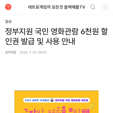
검색하기
레트로게임의 모든것 블랙애플TV
티스토리
일상
정부지원 국민 영화관람 6천원 할
인권 발급 및 사용 안내
블랙애플
2025. 7. 25. 08:02