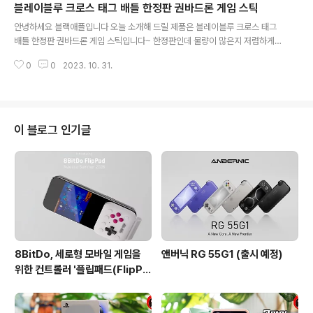
블레이블루 크로스 태그 배틀 한정판 권바드론 게임 스틱
개 했는데요 리모트 플레이 기능은 내 PS4를 네트워크를 통해 원격으로 조작
글 내용
하는 기능인데요 그동안은 안드로이드 기반의 소니 엑스페리아 기기에서만 지
안녕하세요 블랙애플입니다 오늘 소개해 드릴 제품은 블레이블루 크로스 태그
원을 했었는데 이번에는 애플기기에서 무료로 사용할 수 있습니다~~ 침실에서
배틀 한정판 권바드론 게임 스틱입니다~ 한정판인데 물량이 많은지 저렴하게
플레이 그 뜻은 침실..
업어올 수 있었습니다~ 뉴에그에서 39.99 달러라는 파격적인 가격으로 말이죠
0
0
2023. 10. 31.
후후후 중국회사에서 만든 스틱인데 마감은 훌륭한 편입니다 그럼 바로 개봉해
보도록 하겠습니다~ 참고로 이녀석은 PS4, PS3, PC에서 사용이 가능합니다
설명서와 스틱이 들어 있습니다 디자인적으로 보면 나쁜편은 아닙니다 이 게임
을 제가 그렇게 좋아하는 편은 아니라 약간은 부담이 가기는 하지만요 상위 모
델은 산와레버인데 권바드론은 자체 제작한 레버를 사용합니다 레버는 4각 레
이 블로그 인기글
버입니다 저도 무각만 사용하다가 4각 레버를 처음 사용해 보는데요 세계적으
로 사실상 표준 레버라고 할 수 있겠..
8BitDo, 세로형 모바일 게임을
앤버닉 RG 55G1 (출시 예정)
위한 컨트롤러 '플립패드(FlipPa
d)' 발표