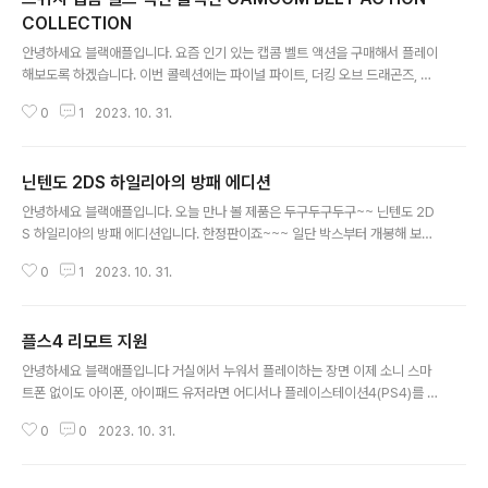
COLLECTION
글 내용
안녕하세요 블랙애플입니다. 요즘 인기 있는 캡콤 벨트 액션을 구매해서 플레이
해보도록 하겠습니다. 이번 콜렉션에는 파이널 파이트, 더킹 오브 드래곤즈, 나
이트 오브 라운드, 캡틴코만도, 천지를 먹다2, 파워드기어, 배틀서킷 7가지 게
0
1
2023. 10. 31.
임이 들어 있습니다. 캡콤 밸트 액션은 다양한 플렛폼으로 발매가 되었는데요 D
L판은 9월 20일 PS4, 닌텐도 스위치, 스팀으로 발매가 되었으며 가격은 3,05
6엔+세금 엑박 원은 조금 가격이 틀린 3,080엔+세금으로 발매가 되었습니
닌텐도 2DS 하일리아의 방패 에디션
다. 패키지 판은 12월에 발매가 되는데 콜렉터즈 박스는 5,800엔+세금 12월
글 내용
6일 발매예정이며 캡콤 한정 리미티드 박스는 11,300엔+세금으로 발매가 된
안녕하세요 블랙애플입니다. 오늘 만나 볼 제품은 두구두구두구~~ 닌텐도 2D
다고 합니다. 그외 패키지는 3,300엔+세금으로 만나 보실 수 있습니다. 플레
S 하일리아의 방패 에디션입니다. 한정판이죠~~~ 일단 박스부터 개봉해 보도
이스테..
록 하겠습니다…으어….정말 두근두근한 시간이죠~~~ㅋㅋㅋ 하일리아의 방패
0
1
2023. 10. 31.
에디션은요, 젤다의 전설 시리즈에 등장하는 하일이라 왕가의 방패에 영감을 얻
어 제작한 2DS XL입니다. 2018년 11월 29일 165,000원으로 발매가 되었
습니다 저는 11월 18일날 온라인을 통해 예약을 했구요 29일 배송을 받았습니
플스4 리모트 지원
다 일본판은 17,258엔에 젤다의 전설 시간의 오카리나 3D를 동봉해 주고 있는
글 내용
반면 국내판은 가격을 낮추는 대신 소프트웨어를 따로 구매해야 합니다. 새 제
안녕하세요 블랙애플입니다 거실에서 누워서 플레이하는 장면 이제 소니 스마
품의 경우 29,000원 정도를 더 들여서 구매해야 합니다. 차이가 7500원밖에
트폰 없이도 아이폰, 아이패드 유저라면 어디서나 플레이스테이션4(PS4)를 즐
나지 않는..
길 수 있습니다~ 와~!! 업데이트 TV화면 소니가 3월 7일 진행된 플레이스테이
0
0
2023. 10. 31.
션4의 시스템 업데이트 버전 6.50 업데이트와 함께 iOS의 PS4 리모트 기능
을 공식 지원한다고 발표 했습니다 리모트플레이 앱스토어 화면 동시에 리모트
플레이를 지원하는 애플리케이션 'PS4 Remote Play'를 iOS 앱스토어에 공