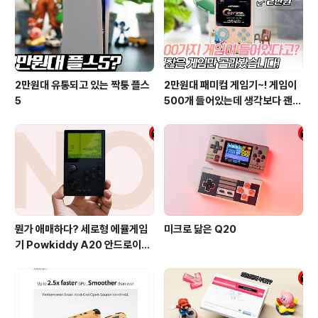
2만원대 유통되고 있는 짝퉁 플스
2만원대 패미컴 게임기~! 게임이
5
500개 들어있는데 생각보다 괜찮
은거 많네??
뭔가 애매하다? 세로형 에뮬게임
미크로 닮은 Q20
기 Powkiddy A20 안드로이드
9.0 시스템…그런데…스트레스 킹
받네…ㄷ