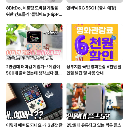
8BitDo, 세로형 모바일 게임을
앤버닉 RG 55G1 (출시 예정)
위한 컨트롤러 '플립패드(FlipPa
d)' 발표
2만원대 패미컴 게임기~! 게임이
정부지원 국민 영화관람 6천원 할
500개 들어있는데 생각보다 괜찮
인권 발급 및 사용 안내
은거 많네??
이렇게 예뻐도 되나요~? 3년간 칼
2만원대 유통되고 있는 짝퉁 플스