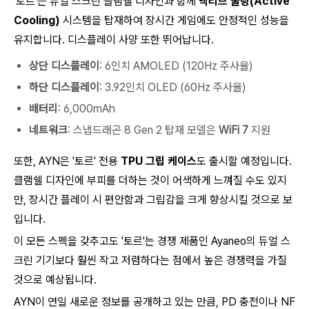
'토르'는 듀얼 스크린 클램쉘 디자인과 함께
액티브 쿨링(Active
Cooling)
시스템을 탑재하여 장시간 게임에도 안정적인 성능을
유지합니다. 디스플레이 사양 또한 뛰어납니다.
상단 디스플레이
: 6인치 AMOLED (120Hz 주사율)
하단 디스플레이
: 3.92인치 OLED (60Hz 주사율)
배터리
: 6,000mAh
네트워크
: 스냅드래곤 8 Gen 2 탑재 모델은
WiFi 7
지원
또한, AYN은 '토르' 전용
TPU 그립 케이스
도 출시할 예정입니다.
클램쉘 디자인에 부피를 더하는 것이 어색하게 느껴질 수도 있지
만, 장시간 플레이 시 편안함과 그립감을 크게 향상시킬 것으로 보
입니다.
이 모든 스펙을 갖추고도 '토르'는 경쟁 제품인 Ayaneo의 듀얼 스
크린 기기보다 훨씬 작고 저렴하다는 점에서 높은 경쟁력을 가질
것으로 예상됩니다.
AYN이 연일 새로운 정보를 공개하고 있는 만큼, PD 충전이나 NF