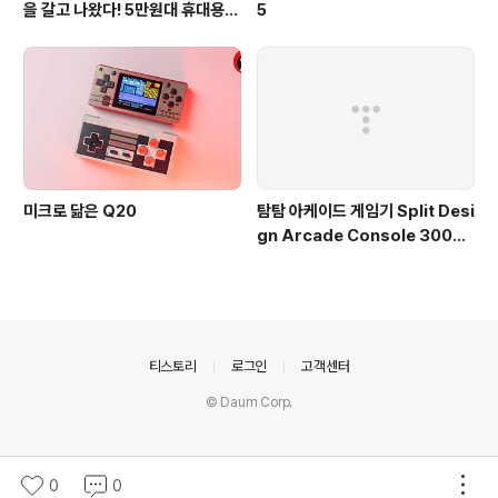
을 갈고 나왔다! 5만원대 휴대용
5
게임기! 미유 미니! Miyoo Mini
미크로 닮은 Q20
탐탐 아케이드 게임기 Split Desi
gn Arcade Console 3003 i
n 1
의안내
티스토리
로그인
고객센터
© Daum Corp.
0
0