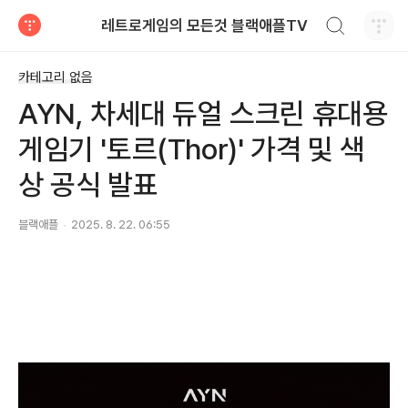
검색하기
레트로게임의 모든것 블랙애플TV
티스토리
카테고리 없음
AYN, 차세대 듀얼 스크린 휴대용
게임기 '토르(Thor)' 가격 및 색
상 공식 발표
블랙애플
2025. 8. 22. 06:55