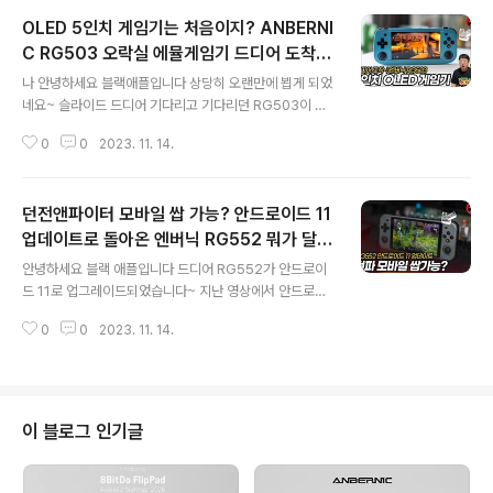
OLED 5인치 게임기는 처음이지? ANBERNI
C RG503 오락실 에뮬게임기 드디어 도착!
글 내용
간단하게 살펴 볼께요~
나 안녕하세요 블랙애플입니다 상당히 오랜만에 뵙게 되었
네요~ 슬라이드 드디어 기다리고 기다리던 RG503이 도
착했습니다~ RG552 출시 이후 뜬금없이 등장했는데요
0
0
2023. 11. 14.
오늘은 간단하게 살펴보고 다음에 조금 더 자세한 영상을
만들어 보겠습니다 나 진짜 이거 기다리고 계신 분들 많을
거예요 디자인이 약간 호불호가 갈리겠지만 5인치에 OLE
던전앤파이터 모바일 쌉 가능? 안드로이드 11
D를 탑재한 녀석이라 저 역시도 상당히 기대가 큽니다 이
번에는 엔어 닉에서 직접 지원을 받았습니다 제품을 보내
업데이트로 돌아온 엔버닉 RG552 뭐가 달라
글 내용
주신 엔버닉에 감사를 드립니다 슬라이드 RG503 구매하
졌을까?
안녕하세요 블랙 애플입니다 드디어 RG552가 안드로이
신 분들 상당히 많을 텐데 이 영상이 도움이 되셨으면 좋겠
드 11로 업그레이드되었습니다~ 지난 영상에서 안드로이
습니다 탑 저는 제품을 받자마자 새로운 이미지로 업데이
드 7이 탑재되어 있어 상당히 아쉬움이 많은 제품이라고
트했습니다 빌드 넘버 V29 2022/04/26자인데 아마 여
0
0
2023. 11. 14.
말씀드렸는데 드디어 업데이트가 되었습니다 게임 플레이
러분들은 이 버전으로 배송받게 될 거예요 제..
모습 (던파) 업데이트 후 잠깐 이것저것 테스트해봤는데
오…생각보다 나름 쓸 만해진 것 같습니다 만족스러운 부분
도 있었고 아쉬운 부분도 있었는데요 슬라이드 오늘 영상
에서는 업데이트 후 개선된 사항 몇 가지를 말씀드리도록
이 블로그 인기글
하겠습니다 영상을 보시기 전에 1월에 제작된 RG552 영
상을 먼저 보고 오시면 조금 더 이해가 잘 되실 것 같습니다
그럼 바로 시작해 보겠습니다 오프닝 안드로이드 버전 확