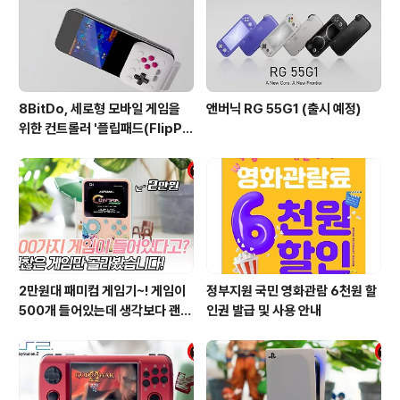
인 새롭게 안드로이드 11로 업데이트된 RG552입니다 안
드로이드 7에서 3개월 만에 4단계로 바로 올라..
8BitDo, 세로형 모바일 게임을
앤버닉 RG 55G1 (출시 예정)
위한 컨트롤러 '플립패드(FlipPa
d)' 발표
2만원대 패미컴 게임기~! 게임이
정부지원 국민 영화관람 6천원 할
500개 들어있는데 생각보다 괜찮
인권 발급 및 사용 안내
은거 많네??