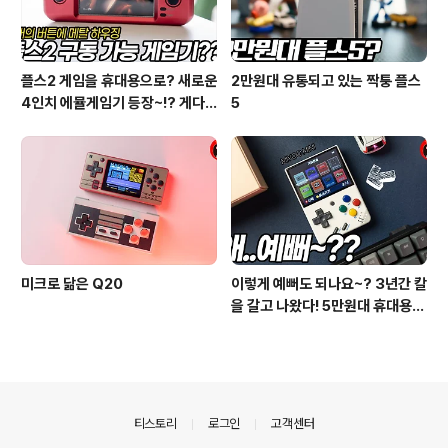
플스2 게임을 휴대용으로? 새로운
2만원대 유통되고 있는 짝퉁 플스
4인치 에뮬게임기 등장~!? 게다
5
가 6버튼 메탈 커스텀까지??
미크로 닮은 Q20
이렇게 예뻐도 되나요~? 3년간 칼
을 갈고 나왔다! 5만원대 휴대용
게임기! 미유 미니! Miyoo Mini
의안내
티스토리
로그인
고객센터