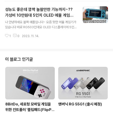
임은 거실의 TV를 사용해야 하기 때문에 다른 가족들의 눈
성능도 좋은데 깜짝 놀랄만한 기능까지~??
치를 볼 수밖에 없는데요 나 드라마를 좋아하는 와이프가
계시다면 정말 거실 TV 이용하기 힘들 수 있습니다 슬라이
가성비 10만원대 5인치 OLED 에뮬 게임기~
글 내용
드 이런 상황에서 에뮬 게임기나 UMPC는 우리들에게 정
ANBERNIC RG503
나 안녕하세요 블랙 애플입니다~ 요즘 핫한 에뮬 게임기가
말 단비 같은 존재일 수밖에 없는데요 이런 제품들은 혼자
있습니다 바로 RG503인데요 OLED 디스플레이에 5인
침대에 누워서 또는 소파에 앉아서 고사양 게임을 휴대용
치 크기를 가진 괜찮은 성능의 에뮬 게임기예요 슬라이드
으로 즐길 수 있습니다 나 하지만 너무 저렴한 게임기는 성
1
0
2023. 11. 14.
(HDMI, 플스패드 등) 오늘은 저번 영상에서 말씀드리지 못
능이 아쉽고 슬라이드 UMPC 같이 고..
한 다양한 기능들을 설명해 드리겠습니다 아마 영상을 끝
까지 보시면 구매를 미루고 계신 분들도 이번에는 참지 못
할 거예요 나 RG503이 궁금하신 분들은 지난 영상을 보
고 오시는 것을 추천드립니다 그럼 바로 시작하겠습니다
이 블로그 인기글
나 RG503 잘 사용하고 계시나요~? 오늘은 지난 영상에
서 말씀드리지 않았던 RG503의 다양한 기능들을 설명해
드릴 거예요 슬라이드 이번 영상에서 말씀드릴 정보를 요
약하면 블루투스 기능, HDMI 출력 기능, 문 라이트 사용방
법, 그리고 깨알 팁까지 준비했습니..
8BitDo, 세로형 모바일 게임을
앤버닉 RG 55G1 (출시 예정)
위한 컨트롤러 '플립패드(FlipPa