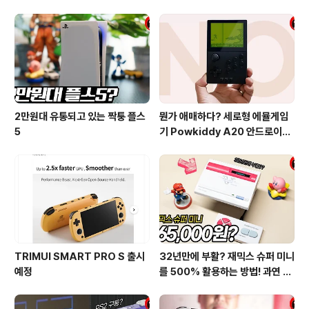
d)' 발표
2만원대 유통되고 있는 짝퉁 플스
뭔가 애매하다? 세로형 에뮬게임
5
기 Powkiddy A20 안드로이드
9.0 시스템…그런데…스트레스 킹
받네…ㄷ
TRIMUI SMART PRO S 출시
32년만에 부활? 재믹스 슈퍼 미니
예정
를 500% 활용하는 방법! 과연 쓸
만할까? 간단하게 살펴봤습니다!