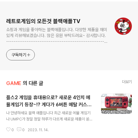
로그 정보
레트로게임의 모든것 블랙애플TV
쇼핑과 게임을 좋아하는 블랙애플입니다. 다양한 제품을 재미
있게 리뷰해보겠습니다. 많은 응원 부탁드려요~ 감사합니다.
-------------------------------------------------------
-------------------------------------------------------
---------- blackapple.btv@gmail.com ---------------
구독하기
----------------------------
더보기
GAME
의 다른 글
플스2 게임을 휴대용으로? 새로운 4인치 에
뮬게임기 등장~!? 게다가 6버튼 메탈 커스텀
글 내용
까지??
나 안녕하세요 블랙 애플입니다 최근 새로운 에뮬 게임기
나 UMPC가 정말 정말 하루가 다르게 새로운 제품이 쏟아
져 나오고 있습니다 업체들이 많아졌다는 이야기는 아무래
0
0
2023. 11. 14.
도 돈이 좀 된다는 뜻이겠죠 슬라이드 코로나로 인해서 외
부 활동을 할 수 없는 데다 플스 5나 엑스박스 같은 콘솔 게