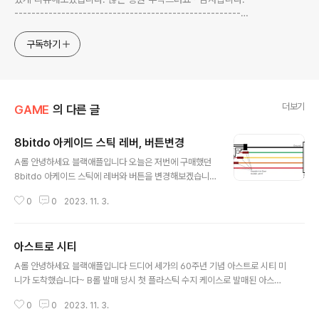
-------------------------------------------------------
-------------------------------------------------------
---------- blackapple.btv@gmail.com ---------------
구독하기
----------------------------
더보기
GAME
의 다른 글
8bitdo 아케이드 스틱 레버, 버튼변경
글 내용
A롤 안녕하세요 블랙애플입니다 오늘은 저번에 구매했던
8bitdo 아케이드 스틱에 레버와 버튼을 변경해보겠습니
다 그냥 달려 있는 버튼과 레버도 그럭저럭 쓸만한데 산와
0
0
2023. 11. 3.
버전이 궁금해서 교체해 보려고 합니다 교체를 고민하시는
분들은 제 영상을 보시면 도움이 되실거예요 B롤 (슬라이
드) 외관 디자인은 북미 패미컴과 비슷하게 디자인되어 있
아스트로 시티
어서 상당히 레트로스러운 형태를 가지고 있습니다 스위치
글 내용
와 윈도우, 안드로이드와 라즈베리파이도 지원하며 1000
A롤 안녕하세요 블랙애플입니다 드디어 세가의 60주년 기념 아스트로 시티 미
mAh 대용량 배터리가 탑재되어있어 장시간 플레이가 가
니가 도착했습니다~ B롤 발매 당시 첫 플라스틱 수지 케이스로 발매된 아스트
능합니다 블루투스와 무선으로 연결이 가능합니다 국내에
로 시티와 같이 본체를 플라스틱 수지로 재현하였으며, 어렸을 때 정말 많이 했
정식 출시가 되지 않았기 때문에 해외 쇼핑몰이나 직구대
0
0
2023. 11. 3.
었던 버추어 파이터를 비롯한 다양한 타이틀을 수록해서 오리지널 디자인과 감
행몰에서 구매해야 됩니다 A롤 일반 버전으로 구매하면 저