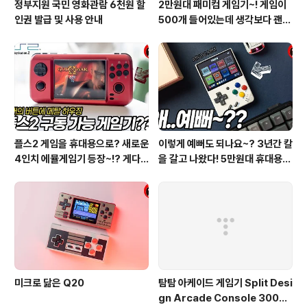
정부지원 국민 영화관람 6천원 할
2만원대 패미컴 게임기~! 게임이
인권 발급 및 사용 안내
500개 들어있는데 생각보다 괜찮
은거 많네??
플스2 게임을 휴대용으로? 새로운
이렇게 예뻐도 되나요~? 3년간 칼
4인치 에뮬게임기 등장~!? 게다
을 갈고 나왔다! 5만원대 휴대용
가 6버튼 메탈 커스텀까지??
게임기! 미유 미니! Miyoo Mini
미크로 닮은 Q20
탐탐 아케이드 게임기 Split Desi
gn Arcade Console 3003 i