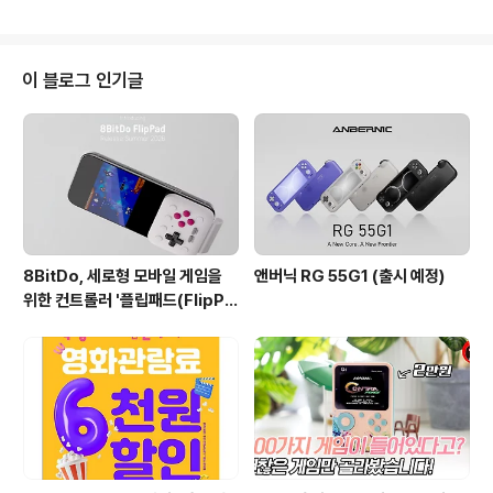
성을 6분의 1비율로 축소해 복각 했습니다 12월 17일에 출시 되었으며 국내는
렴하게 구매가 가능한데 산와버전으로 구매하면 상당히
유니아나가 유통을 담당하고 있습니다 A롤 저는 토이저러스에서 운좋게 예약
비..
구매를 통해 구매했는데요 스타일키트 50개 패드 50개만 판매되어서 많은 분
들이 구매를 성공하고도 취소를 당하는 사태까지 벌어졌습니다 B롤 스타일키트
이 블로그 인기글
는 국내에서는 품절이라 구하지 못하고 일본 아마존에는 아직 재고는 있습니다
폭130x높이170x깊이170mm이고..
8BitDo, 세로형 모바일 게임을
앤버닉 RG 55G1 (출시 예정)
위한 컨트롤러 '플립패드(FlipPa
d)' 발표