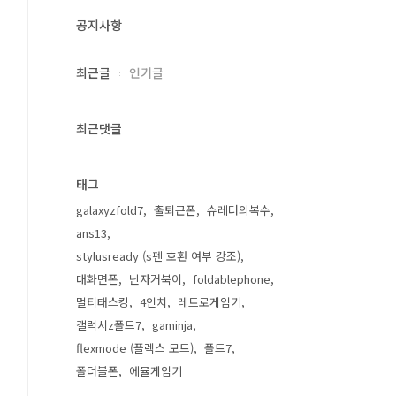
공지사항
최근글
인기글
최근댓글
태그
galaxyzfold7
출퇴근폰
슈레더의복수
ans13
stylusready (s펜 호환 여부 강조)
대화면폰
닌자거북이
foldablephone
멀티태스킹
4인치
레트로게임기
갤럭시z폴드7
gaminja
flexmode (플렉스 모드)
폴드7
폴더블폰
에뮬게임기