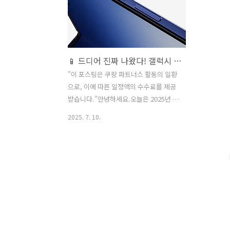
📱 드디어 진짜 나왔다! 갤럭시 Z 폴드7 리뷰 – “폴더블폰, 이젠 대중화 될 듯”
"이 포스팅은 쿠팡 파트너스 활동의 일환
으로, 이에 따른 일정액의 수수료를 제공
받습니다."안녕하세요.오늘은 2025년 7
월 9일 밤, 뉴욕에서 열린 삼성 갤럭시 언
2025. 7. 10.
팩 2025를 보고 난 후 느낀 점을 정리해보
려고 합니다.사실 그동안 폴더블폰에 대
한 관심은 있었지만, 직접 써볼 생각까진
들지 않았거든요.그런데 이번 갤럭시 Z
폴드7은... 좀 달랐습니다.한마디로 표현
하자면 **“이 정도면 사볼 만하다!”**는
생각이 딱 들더라고요.라이브 스트리밍을
지켜보며, 진짜 많이 놀랐고, 흥미로웠던
포인트들을 아래에서 차근차근 공유해볼